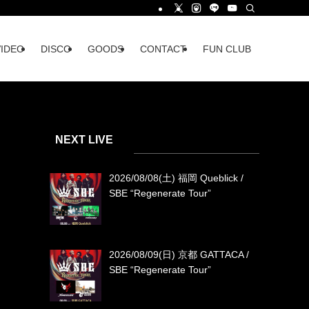
VIDEO
DISCO
GOODS
CONTACT
FUN CLUB
NEXT LIVE
2026/08/08(土) 福岡 Queblick /
SBE “Regenerate Tour”
2026/08/09(日) 京都 GATTACA /
SBE “Regenerate Tour”