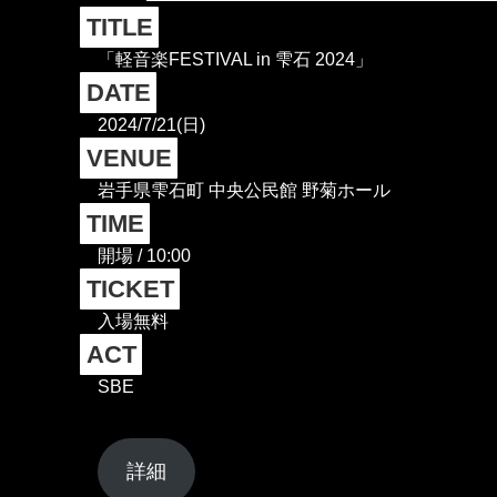
TITLE
「軽音楽FESTIVAL in 雫石 2024」
DATE
2024/7/21(日)
VENUE
岩手県雫石町 中央公民館 野菊ホール
TIME
開場 / 10:00
TICKET
入場無料
ACT
SBE
詳細