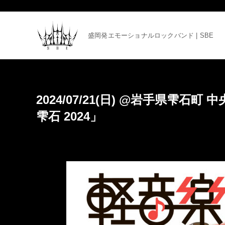
盛岡発エモーショナルロックバンド | SBE
2024/07/21(日) @岩手県雫石町
雫石 2024」