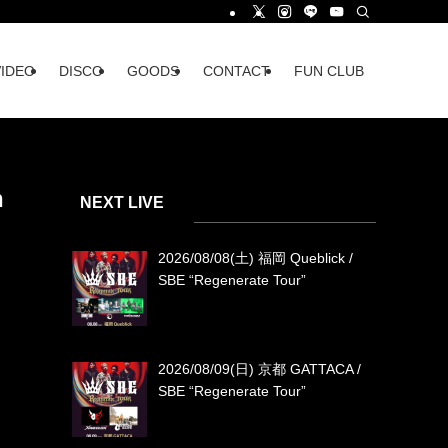
VIDEO
DISCO
GOODS
CONTACT
FUN CLUB
n
NEXT LIVE
2026/08/08(土) 福岡 Queblick /
SBE “Regenerate Tour”
2026/08/09(日) 京都 GATTACA /
SBE “Regenerate Tour”