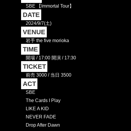
SBE 【Immortal Tour】
DATE
2024/9/7(土)
VENUE
岩手 the five morioka
TIME
開場 / 17:00 開演 / 17:30
TICKET
前売 3000 / 当日 3500
ACT
SBE
The Cards I Play
LIKE A KID
NEVER FADE
Drop After Dawn