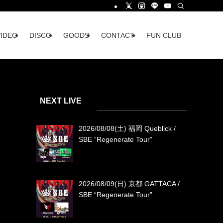
VIDEO
DISCO
GOODS
CONTACT
FUN CLUB
NEXT LIVE
2026/08/08(土) 福岡 Queblick /
SBE “Regenerate Tour”
2026/08/09(日) 京都 GATTACA /
SBE “Regenerate Tour”