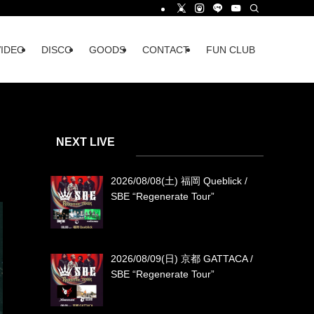
VIDEO
DISCO
GOODS
CONTACT
FUN CLUB
NEXT LIVE
2026/08/08(土) 福岡 Queblick /
SBE “Regenerate Tour”
2026/08/09(日) 京都 GATTACA /
SBE “Regenerate Tour”