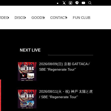
VIDEO
DISCO
GOODS
CONTACT
FUN CLUB
NEXT LIVE
2026/08/09(日) 京都 GATTACA /
SBE “Regenerate Tour”
2026/08/11(火・祝) 神戸 太陽と虎
/ SBE “Regenerate Tour”