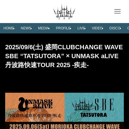
HOME
NEWS
MEDIA
PROFILE
LIVE
VIDEO
DISCO
2025/09/6(土) 盛岡CLUBCHANGE WAVE
SBE “TATSUTORA” × UNMASK aLIVE
丹波路快速TOUR 2025 -疾走-