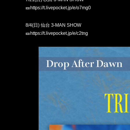
🎫
https://t.livepocket.jp/e/o7mg0
8/4(日) 仙台 3-MAN SHOW
🎫
https://t.livepocket.jp/e/c2tng