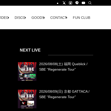
VIDEO
DISCO
GOODS
CONTACT
FUN CLUB
リ
NEXT LIVE
2026/08/08(土) 福岡 Queblick /
SBE “Regenerate Tour”
2026/08/09(日) 京都 GATTACA /
SBE “Regenerate Tour”