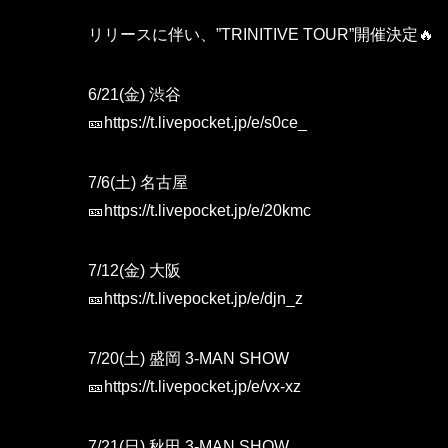
リリースに伴い、”TRINITIVE TOUR”開催決定🔥
6/21(金) 渋谷
🎫
https://t.livepocket.jp/e/s0ce_
7/6(土) 名古屋
🎫
https://t.livepocket.jp/e/20kmc
7/12(金) 大阪
🎫
https://t.livepocket.jp/e/djn_z
7/20(土) 盛岡 3-MAN SHOW
🎫
https://t.livepocket.jp/e/vx-xz
7/21(日) 秋田 3-MAN SHOW